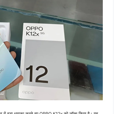
ेंट में बड़ा धमाका करते हुए OPPO K12x को लॉन्च किया है। यह