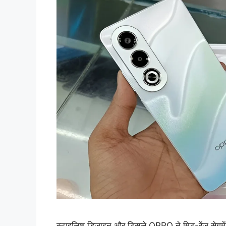
स्टाइलिश डिजाइन और डिस्प्ले OPPO ने मिड-रेंज सेगम